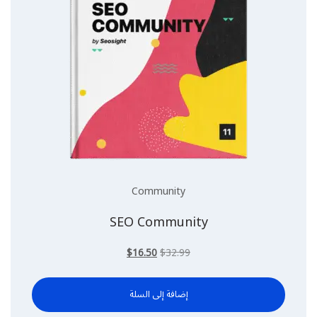
Community
SEO Community
السعر
السعر
$
16.50
$
32.99
الأصلي
الحالي
هو:
هو:
$32.99.
إضافة إلى السلة
$16.50.