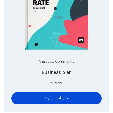
Analytics
,
Community
Business plan
$
29.99
هناك
تحديد أحد الخيارات
العديد
من
الأشكال