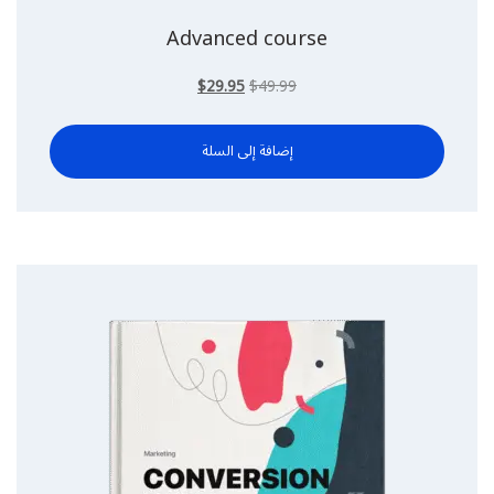
Advanced course
السعر
السعر
$
29.95
$
49.99
الأصلي
الحالي
هو:
هو:
$49.99.
إضافة إلى السلة
$29.95.