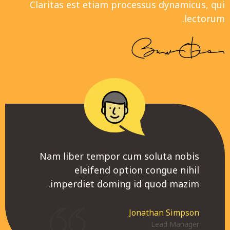
Claritas est etiam processus dynamicus, qui
lectorum.
por cum soluta nobis
Nam liber tempor cum soluta nobis
Nam liber tempor c
Nam liber tempor c
Nam liber tempor c
nd option congue nihil
eleifend option congue nihil
eleifend op
eleifend op
eleifend op
doming id quod mazim.
imperdiet doming id quod mazim.
imperdiet doming
imperdiet doming
imperdiet doming
Gabriel Townsend
Jonathan Simpson
Gabri
Jonat
Angel
Web Developer
Lead Manager
W