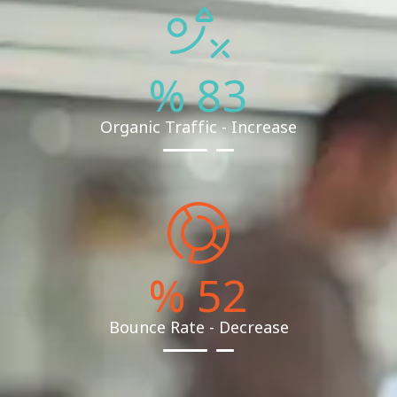
%
83
Organic Traffic - Increase
%
52
Bounce Rate - Decrease