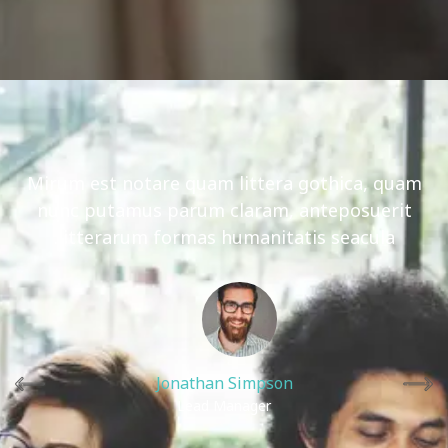
Mirum est notare quam littera gothica, quam
nunc putamus parum claram, anteposuerit
litterarum formas humanitatis seacula.
Jonathan Simpson
Lead Manager