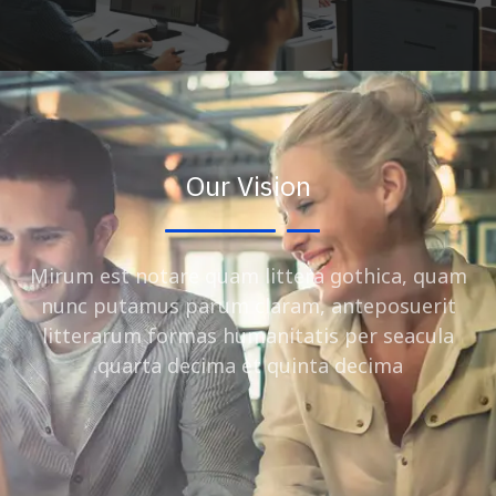
Our Vision
Mirum est notare quam littera gothica, quam
nunc putamus parum claram, anteposuerit
litterarum formas humanitatis per seacula
quarta decima et quinta decima.